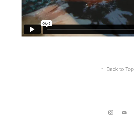
↑
Back to Top