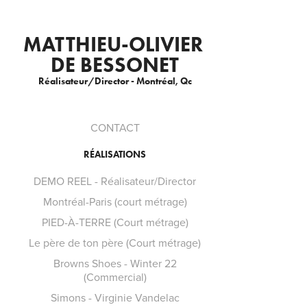
MATTHIEU-OLIVIER 
DE BESSONET
Réalisateur/Director - Montréal, Qc
CONTACT
RÉALISATIONS
DEMO REEL - Réalisateur/Director
Montréal-Paris (court métrage)
PIED-À-TERRE (Court métrage)
Le père de ton père (Court métrage)
Browns Shoes - Winter 22
(Commercial)
Simons - Virginie Vandelac